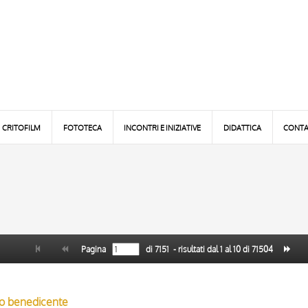
CRITOFILM
FOTOTECA
INCONTRI E INIZIATIVE
DIDATTICA
CONTA
Pagina
di
7151
- risultati dal
1
al
10
di
71504
sto benedicente