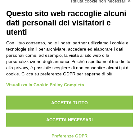
Rifiuta cookie non necessari ✕
ARTISTA
Questo sito web raccoglie alcuni
dati personali dei visitatori e
TITOLO
utenti
Con il tuo consenso, noi e i nostri partner utilizziamo i cookie e
MATERIA E TECNICA
tecnologie simili per archiviare, accedere ed elaborare i dati
personali come, ad esempio, la visita al sito web o la
personalizzazione degli annunci. Poiché rispettiamo il tuo diritto
CRONOLOGIA
alla privacy, è possibile scegliere di non consentire alcuni tipi di
cookie. Clicca su preferenze GDPR per saperne di più.
Visualizza la Cookie Policy Completa
AVVERTENZE LEGALI: IMMAGINI PUBBLICATE SUL SITO
Le immagini e le foto presenti in questo sito sono soggette alle norme sul
ACCETTA TUTTO
diritto d’autore, legge 22 aprile 1941 n. 633. I diritti degli autori, degli artisti e
dei fotografi che hanno realizzato le opere e le immagini, degli enti e delle
ACCETTA NECESSARI
istituzioni che ne sono proprietari, sono riservati. Si vieta quindi la
riproduzione con qualsiasi mezzo effettuata, anche per uso gratuito o
personale.
Preferenze GDPR