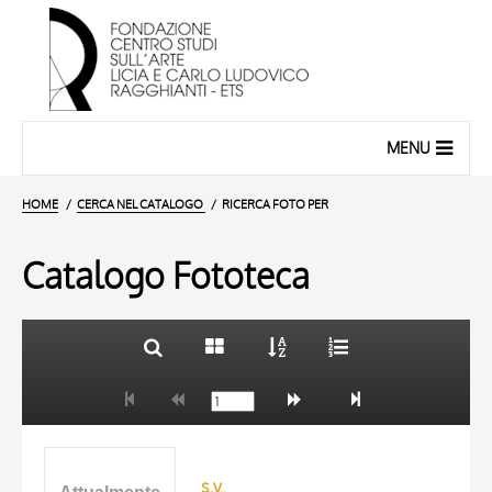
MENU
HOME
CERCA NEL CATALOGO
RICERCA FOTO PER
Catalogo Fototeca
TITOLO
10 RISULTATI
AUTORE
20 RISULTATI
ARTISTA
MATERIA E TECNICA
s.v.