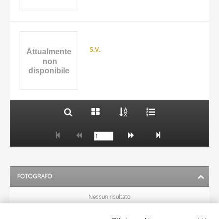
TITOLO
AUTORE
s.v.
ARTISTA
MATERIA E TECNICA
10 RISULTATI
DATA
20 RISULTATI
FOTOGRAFO
Nessun risultato