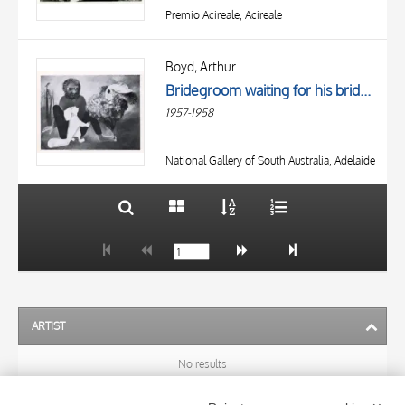
Premio Acireale, Acireale
TITLE
AUTHOR
Boyd, Arthur
Bridegroom waiting for his bride to grow up
OBJECT
1957-1958
LOCATION
10 RESULTS
DATE
20 RESULTS
National Gallery of South Australia, Adelaide
ARTIST
No results