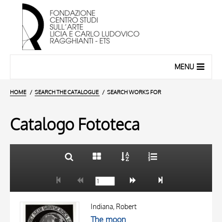
MENU
HOME
SEARCH THE CATALOGUE
SEARCH WORKS FOR
Catalogo Fototeca
TITLE
10 RESULTS
AUTHOR
20 RESULTS
OBJECT
Indiana, Robert
LOCATION
The moon