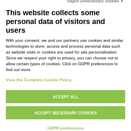
Reject unnecessary cookies ✕
SUBJECT
This website collects some
personal data of visitors and
OBJECT
users
With your consent, we and our partners use cookies and similar
LOCATION
technologies to store, access and process personal data such
as website visits or cookies are used for ads personalisation.
Since we respect your right to privacy, you can choose not to
CENTURY
allow certain types of cookies. Click on GDPR preferences to
find out more.
View the Complete Cookie Policy
AVVERTENZE LEGALI: IMMAGINI PUBBLICATE SUL SITO
Le immagini e le foto presenti in questo sito sono soggette alle norme sul
ACCEPT ALL
diritto d’autore, legge 22 aprile 1941 n. 633. I diritti degli autori, degli artisti e
dei fotografi che hanno realizzato le opere e le immagini, degli enti e delle
ACCEPT NECESSARY COOKIES
istituzioni che ne sono proprietari, sono riservati. Si vieta quindi la
riproduzione con qualsiasi mezzo effettuata, anche per uso gratuito o
personale.
GDPR preferences