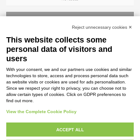
SUBJECT
Reject unnecessary cookies ✕
No results
This website collects some
personal data of visitors and
OBJECT
users
With your consent, we and our partners use cookies and similar
LOCATION
technologies to store, access and process personal data such
as website visits or cookies are used for ads personalisation.
Since we respect your right to privacy, you can choose not to
CENTURY
allow certain types of cookies. Click on GDPR preferences to
find out more.
View the Complete Cookie Policy
AVVERTENZE LEGALI: IMMAGINI PUBBLICATE SUL SITO
Le immagini e le foto presenti in questo sito sono soggette alle norme sul
ACCEPT ALL
diritto d’autore, legge 22 aprile 1941 n. 633. I diritti degli autori, degli artisti e
dei fotografi che hanno realizzato le opere e le immagini, degli enti e delle