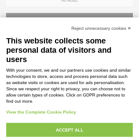
No results
SUBJECT
Reject unnecessary cookies ✕
No results
This website collects some
personal data of visitors and
OBJECT
users
With your consent, we and our partners use cookies and similar
LOCATION
technologies to store, access and process personal data such
as website visits or cookies are used for ads personalisation.
Since we respect your right to privacy, you can choose not to
CENTURY
allow certain types of cookies. Click on GDPR preferences to
find out more.
View the Complete Cookie Policy
AVVERTENZE LEGALI: IMMAGINI PUBBLICATE SUL SITO
Le immagini e le foto presenti in questo sito sono soggette alle norme sul
ACCEPT ALL
diritto d’autore, legge 22 aprile 1941 n. 633. I diritti degli autori, degli artisti e