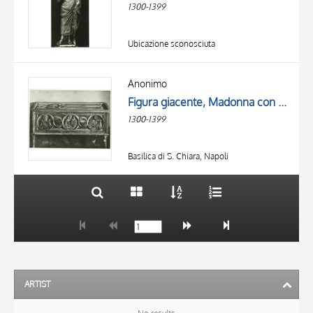
1300-1399
Ubicazione sconosciuta
TITLE
AUTHOR
Anonimo
Figura giacente, Madonna con Bambino, San Giovanni Battista, Allegoria della Fortuna
OBJECT
1300-1399
LOCATION
10 RESULTS
DATE
20 RESULTS
Basilica di S. Chiara, Napoli
ARTIST