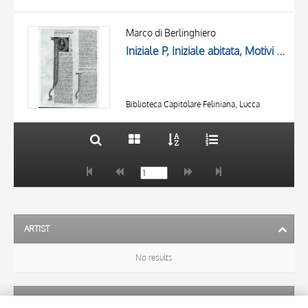
TITLE
AUTHOR
Marco di Berlinghiero
Iniziale P, Iniziale abitata, Motivi decorativi geometrici e vegetali, Intreccio, Motivo decorativo zoomorfo, Suonatore di corno, Figura maschile con corona, Iniziale I, Iniziale decorata
OBJECT
LOCATION
10 RESULTS
DATE
20 RESULTS
Biblioteca Capitolare Feliniana, Lucca
ARTIST
No results
SUBJECT