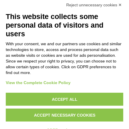
Reject unnecessary cookies ✕
No results
This website collects some
personal data of visitors and
OBJECT
users
With your consent, we and our partners use cookies and similar
LOCATION
technologies to store, access and process personal data such
as website visits or cookies are used for ads personalisation.
Since we respect your right to privacy, you can choose not to
CENTURY
allow certain types of cookies. Click on GDPR preferences to
find out more.
View the Complete Cookie Policy
AVVERTENZE LEGALI: IMMAGINI PUBBLICATE SUL SITO
Le immagini e le foto presenti in questo sito sono soggette alle norme sul
ACCEPT ALL
diritto d’autore, legge 22 aprile 1941 n. 633. I diritti degli autori, degli artisti e
dei fotografi che hanno realizzato le opere e le immagini, degli enti e delle
ACCEPT NECESSARY COOKIES
istituzioni che ne sono proprietari, sono riservati. Si vieta quindi la
riproduzione con qualsiasi mezzo effettuata, anche per uso gratuito o