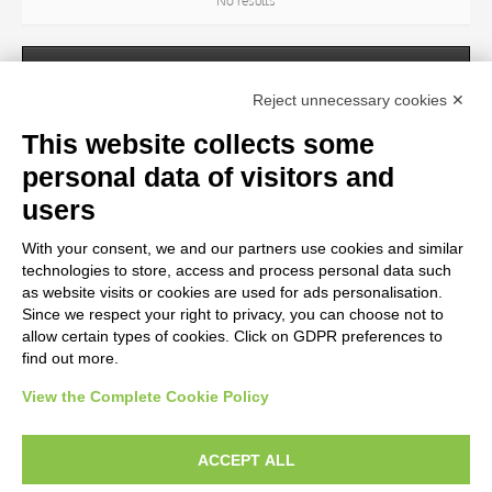
No results
SUBJECT
Reject unnecessary cookies ✕
This website collects some
OBJECT
personal data of visitors and
No results
users
With your consent, we and our partners use cookies and similar
LOCATION
technologies to store, access and process personal data such
as website visits or cookies are used for ads personalisation.
Since we respect your right to privacy, you can choose not to
CENTURY
allow certain types of cookies. Click on GDPR preferences to
find out more.
View the Complete Cookie Policy
AVVERTENZE LEGALI: IMMAGINI PUBBLICATE SUL SITO
Le immagini e le foto presenti in questo sito sono soggette alle norme sul
ACCEPT ALL
diritto d’autore, legge 22 aprile 1941 n. 633. I diritti degli autori, degli artisti e