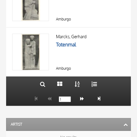
Amburgo
TITLE
AUTHOR
Marcks, Gerhard
Totenmal
OBJECT
LOCATION
10 RESULTS
DATE
20 RESULTS
Amburgo
ARTIST