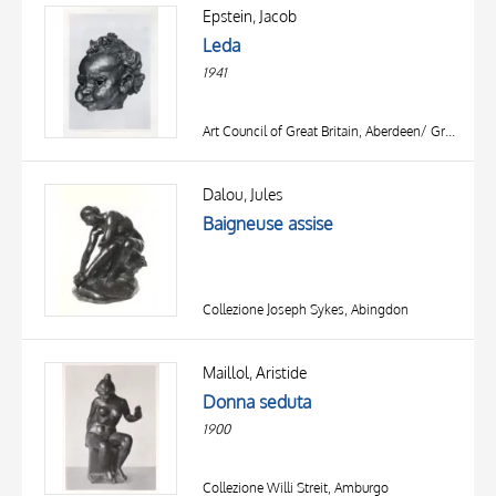
OBJECT
Epstein, Jacob
LOCATION
Leda
DATE
1941
Art Council of Great Britain, Aberdeen/ Great Yarmouth/ Newcastle
Dalou, Jules
Baigneuse assise
Collezione Joseph Sykes, Abingdon
Maillol, Aristide
Donna seduta
1900
Collezione Willi Streit, Amburgo