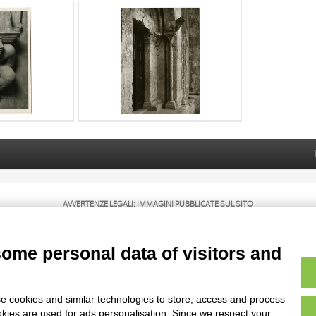
AVVERTENZE LEGALI: IMMAGINI PUBBLICATE SUL SITO
sul diritto d’autore, legge 22 aprile 1941 n. 633. I diritti degli autori, degli artisti e
rietari, sono riservati. Si vieta quindi la riproduzione con qualsiasi mezzo effettuata, 
some personal data of visitors and
e cookies and similar technologies to store, access and process
okies are used for ads personalisation. Since we respect your