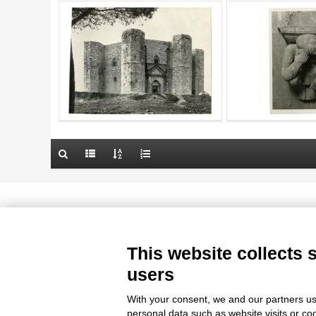
AUTHOR
20 RESULTS
TITLE
OBJECT
AUTHOR
LOCATION
OBJECT
DATE
LOCATION
10 RESULTS
DATE
20 RESULTS
Le immagini e le foto presenti in questo sito sono soggette alle norme 
delle istituzioni che ne sono prop
This website collects 
users
With your consent, we and our partners us
personal data such as website visits or co