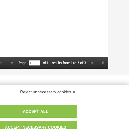
Page
of
1
- results from
1
to
3
of
3
 dei fotografi che hanno realizzato le opere e le immagini, degli enti e
Reject unnecessary cookies ✕
anche per uso gratuito o personale.
ACCEPT ALL
ACCEPT NECESSARY COOKIES