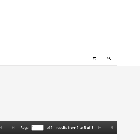
Page
of
1
- results from
1
to
3
of
3