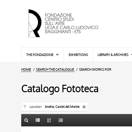
THE FONDAZIONE
EXHIBITIONS
LIBRARY & ARCHIVES
HOME
SEARCH THE CATALOGUE
SEARCH WORKS FOR
Catalogo Fototeca
Location
Andria, Castel del Monte
TITLE
10 RESULTS