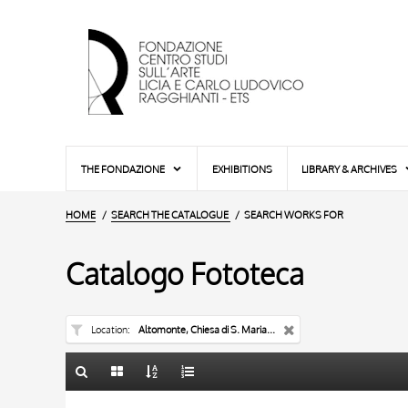
THE FONDAZIONE
EXHIBITIONS
LIBRARY & ARCHIVES
HOME
SEARCH THE CATALOGUE
SEARCH WORKS FOR
Catalogo Fototeca
Location
Altomonte, Chiesa di S. Maria della Consolazione
TITLE
TITLE
10 RESULTS