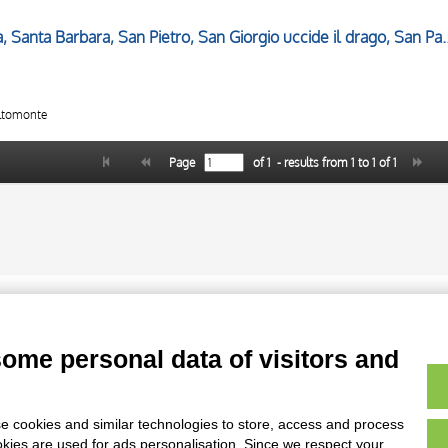
Giacente, San Giovanni Battista, Santa Barbara, San Pietro, San Giorgi
Altomonte
Page
of
1
- results from
1
to
1
of
1
AVVERTENZE LEGALI: IMMAGINI PUBBLICATE SUL SITO
sul diritto d’autore, legge 22 aprile 1941 n. 633. I diritti degli autori, degli artisti e
rietari, sono riservati. Si vieta quindi la riproduzione con qualsiasi mezzo effettuata, 
some personal data of visitors and
e cookies and similar technologies to store, access and process
okies are used for ads personalisation. Since we respect your