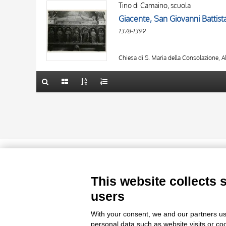
AUTHOR
Tino di Camaino, scuola
AUTHOR
20 RESULTS
OBJECT
OBJECT
1378-1399
LOCATION
LOCATION
10 RESULTS
DATE
DATE
20 RESULTS
Chiesa di S. Maria della Consolazione, 
Le immagini e le foto presenti in questo sito sono soggette alle norme 
delle istituzioni che ne sono prop
This website collects 
users
With your consent, we and our partners us
personal data such as website visits or co