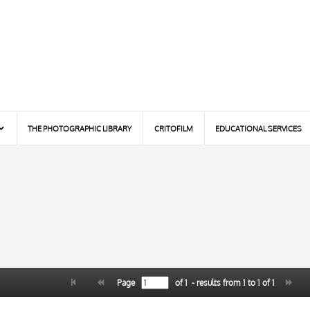
THE PHOTOGRAPHIC LIBRARY
CRITOFILM
EDUCATIONAL SERVICES
Page
of
1
- results from
1
to
1
of
1