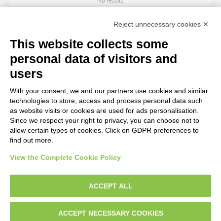
No results
Reject unnecessary cookies ✕
SUBJECT
This website collects some
personal data of visitors and
OBJECT
users
With your consent, we and our partners use cookies and similar
LOCATION
technologies to store, access and process personal data such
as website visits or cookies are used for ads personalisation.
Since we respect your right to privacy, you can choose not to
CENTURY
allow certain types of cookies. Click on GDPR preferences to
find out more.
View the Complete Cookie Policy
AVVERTENZE LEGALI: IMMAGINI PUBBLICATE SUL SITO
Le immagini e le foto presenti in questo sito sono soggette alle norme sul
ACCEPT ALL
diritto d’autore, legge 22 aprile 1941 n. 633. I diritti degli autori, degli artisti e
dei fotografi che hanno realizzato le opere e le immagini, degli enti e delle
ACCEPT NECESSARY COOKIES
istituzioni che ne sono proprietari, sono riservati. Si vieta quindi la