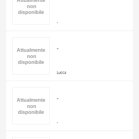
DATE
-
-
Lucca
-
-