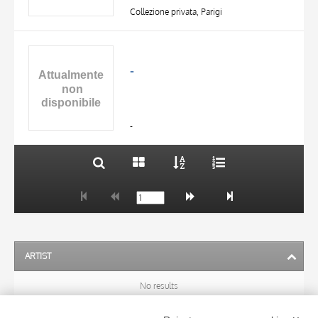
Collezione privata, Parigi
TITLE
AUTHOR
-
OBJECT
LOCATION
10 RESULTS
DATE
20 RESULTS
-
ARTIST
No results