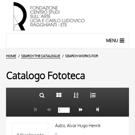
MENU
HOME
SEARCH THE CATALOGUE
SEARCH WORKS FOR
Catalogo Fototeca
TITLE
10 RESULTS
AUTHOR
20 RESULTS
OBJECT
Aalto, Alvar Hugo Henrik
LOCATION
-