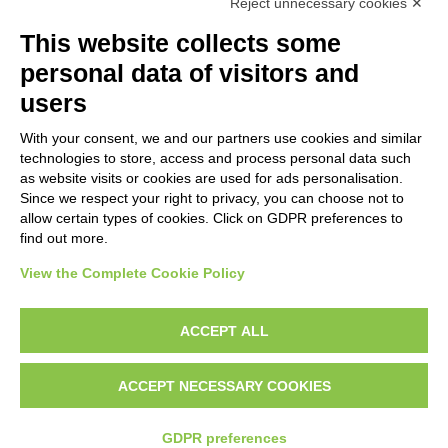
Reject unnecessary cookies ✕
SUBJECT
This website collects some
personal data of visitors and
OBJECT
users
With your consent, we and our partners use cookies and similar
LOCATION
technologies to store, access and process personal data such
as website visits or cookies are used for ads personalisation.
Since we respect your right to privacy, you can choose not to
CENTURY
allow certain types of cookies. Click on GDPR preferences to
find out more.
View the Complete Cookie Policy
AVVERTENZE LEGALI: IMMAGINI PUBBLICATE SUL SITO
Le immagini e le foto presenti in questo sito sono soggette alle norme sul
ACCEPT ALL
diritto d’autore, legge 22 aprile 1941 n. 633. I diritti degli autori, degli artisti e
dei fotografi che hanno realizzato le opere e le immagini, degli enti e delle
ACCEPT NECESSARY COOKIES
istituzioni che ne sono proprietari, sono riservati. Si vieta quindi la
riproduzione con qualsiasi mezzo effettuata, anche per uso gratuito o
personale.
GDPR preferences