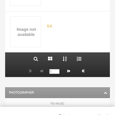
TITLE
AUTHOR
s.v.
ARTISTA
MATERIAL AND TECHNIQUE
10 RESULTS
DATE
20 RESULTS
PHOTOGRAPHER
No results