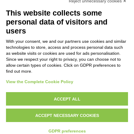
Reject unnecessary cookies ✕
ARTIST
This website collects some
personal data of visitors and
TITLE
users
With your consent, we and our partners use cookies and similar
MATERIAL AND TECHNIQUE
technologies to store, access and process personal data such
as website visits or cookies are used for ads personalisation.
Since we respect your right to privacy, you can choose not to
CENTURY
allow certain types of cookies. Click on GDPR preferences to
find out more.
View the Complete Cookie Policy
AVVERTENZE LEGALI: IMMAGINI PUBBLICATE SUL SITO
Le immagini e le foto presenti in questo sito sono soggette alle norme sul
ACCEPT ALL
diritto d’autore, legge 22 aprile 1941 n. 633. I diritti degli autori, degli artisti e
dei fotografi che hanno realizzato le opere e le immagini, degli enti e delle
ACCEPT NECESSARY COOKIES
istituzioni che ne sono proprietari, sono riservati. Si vieta quindi la
riproduzione con qualsiasi mezzo effettuata, anche per uso gratuito o
personale.
GDPR preferences