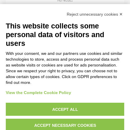
No results
Reject unnecessary cookies ✕
ARTIST
This website collects some
personal data of visitors and
TITLE
users
With your consent, we and our partners use cookies and similar
MATERIAL AND TECHNIQUE
technologies to store, access and process personal data such
as website visits or cookies are used for ads personalisation.
Since we respect your right to privacy, you can choose not to
CENTURY
allow certain types of cookies. Click on GDPR preferences to
find out more.
View the Complete Cookie Policy
AVVERTENZE LEGALI: IMMAGINI PUBBLICATE SUL SITO
Le immagini e le foto presenti in questo sito sono soggette alle norme sul
ACCEPT ALL
diritto d’autore, legge 22 aprile 1941 n. 633. I diritti degli autori, degli artisti e
dei fotografi che hanno realizzato le opere e le immagini, degli enti e delle
ACCEPT NECESSARY COOKIES
istituzioni che ne sono proprietari, sono riservati. Si vieta quindi la