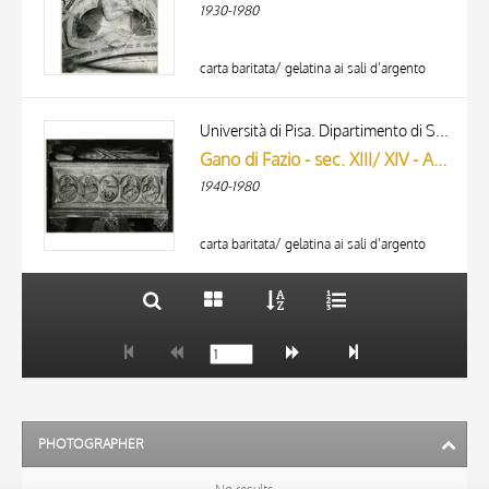
1930-1980
carta baritata/ gelatina ai sali d’argento
TITLE
AUTHOR
Università di Pisa. Dipartimento di Storia delle Arti
Gano di Fazio - sec. XIII/ XIV - Agnus Dei e i quattro evangelisti; papa Gregorio X giacente
ARTISTA
1940-1980
MATERIAL AND TECHNIQUE
10 RESULTS
DATE
20 RESULTS
carta baritata/ gelatina ai sali d’argento
PHOTOGRAPHER