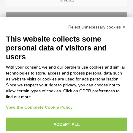
No results
ARTIST
Reject unnecessary cookies ✕
No results
This website collects some
personal data of visitors and
TITLE
users
With your consent, we and our partners use cookies and similar
MATERIAL AND TECHNIQUE
technologies to store, access and process personal data such
as website visits or cookies are used for ads personalisation.
Since we respect your right to privacy, you can choose not to
CENTURY
allow certain types of cookies. Click on GDPR preferences to
find out more.
View the Complete Cookie Policy
AVVERTENZE LEGALI: IMMAGINI PUBBLICATE SUL SITO
Le immagini e le foto presenti in questo sito sono soggette alle norme sul
ACCEPT ALL
diritto d’autore, legge 22 aprile 1941 n. 633. I diritti degli autori, degli artisti e