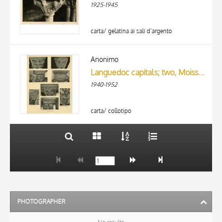
1925-1945
carta/ gelatina ai sali d’argento
TITLE
AUTHOR
Anonimo
Languedoc capitals; two, Moissac; five, La Daurade; one, Saint-Sernin de Toulouse cloister (Marburg)
ARTISTA
1940-1952
MATERIAL AND TECHNIQUE
10 RESULTS
DATE
20 RESULTS
carta/ collotipo
PHOTOGRAPHER