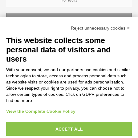
No results
ARTIST
Reject unnecessary cookies ✕
No results
This website collects some
personal data of visitors and
TITLE
users
With your consent, we and our partners use cookies and similar
MATERIAL AND TECHNIQUE
technologies to store, access and process personal data such
as website visits or cookies are used for ads personalisation.
Since we respect your right to privacy, you can choose not to
CENTURY
allow certain types of cookies. Click on GDPR preferences to
find out more.
View the Complete Cookie Policy
AVVERTENZE LEGALI: IMMAGINI PUBBLICATE SUL SITO
Le immagini e le foto presenti in questo sito sono soggette alle norme sul
ACCEPT ALL
diritto d’autore, legge 22 aprile 1941 n. 633. I diritti degli autori, degli artisti e