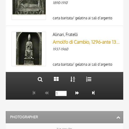
1890-1910
carta baritata/ gelatina ai sali d’argento
TITLE
AUTHOR
Alinari, Fratelli
Arnolfo di Cambio, 1296-ante 1300: Bonifacio VIII, statua in marmo per la facciata del duomo. Firenze, Museo dell'Opera del duomo., Firenze. Museo dell'Opera del Duomo - Papa Bonifacio VIII - (attr. a Arnolfo di Cambio)
ARTISTA
1937-1960
MATERIAL AND TECHNIQUE
10 RESULTS
DATE
20 RESULTS
carta baritata/ gelatina ai sali d’argento
PHOTOGRAPHER