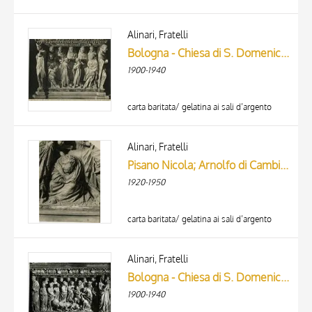
Alinari, Fratelli
Bologna - Chiesa di S. Domenico. Gli angeli recano il pane a S. Domenico ed ai suoi compagni, dettaglio dell'arca del detto santo. (Nicola Pisano).
1900-1940
carta baritata/ gelatina ai sali d’argento
Alinari, Fratelli
Pisano Nicola; Arnolfo di Cambio; Pisano Giovanni - sec. XIII - Sogno di san Giuseppe
1920-1950
carta baritata/ gelatina ai sali d’argento
Alinari, Fratelli
Bologna - Chiesa di S. Domenico. Un miracolo di S. Domenico, dettaglio dell'arca del santo. (Nicola Pisano.)
1900-1940