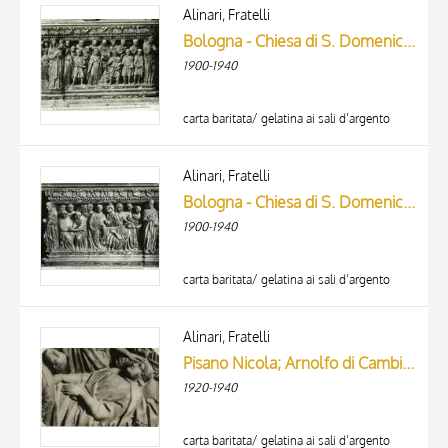
ARTISTA
Alinari, Fratelli
MATERIAL AND TECHNIQUE
Bologna - Chiesa di S. Domenico. I libri ortodossi ed eretici alla prova del fuoco, part. della arca di S. Domenico. (Nicola Pisano).
DATE
1900-1940
carta baritata/ gelatina ai sali d’argento
Alinari, Fratelli
Bologna - Chiesa di S. Domenico. Storia di fra Reginaldo. dettaglio dell'arca di S. Domenico. (Nicola Pisano).
1900-1940
carta baritata/ gelatina ai sali d’argento
Alinari, Fratelli
Pisano Nicola; Arnolfo di Cambio; Lapo - sec. XIII - Il beato Reginaldo d'Orléans confortato dalla Vergine
1920-1940
carta baritata/ gelatina ai sali d’argento