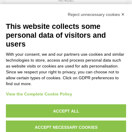
No results
Reject unnecessary cookies ✕
ARTIST
This website collects some
personal data of visitors and
TITLE
users
With your consent, we and our partners use cookies and similar
MATERIAL AND TECHNIQUE
technologies to store, access and process personal data such
as website visits or cookies are used for ads personalisation.
Since we respect your right to privacy, you can choose not to
CENTURY
allow certain types of cookies. Click on GDPR preferences to
find out more.
View the Complete Cookie Policy
AVVERTENZE LEGALI: IMMAGINI PUBBLICATE SUL SITO
Le immagini e le foto presenti in questo sito sono soggette alle norme sul
ACCEPT ALL
diritto d’autore, legge 22 aprile 1941 n. 633. I diritti degli autori, degli artisti e
dei fotografi che hanno realizzato le opere e le immagini, degli enti e delle
ACCEPT NECESSARY COOKIES
istituzioni che ne sono proprietari, sono riservati. Si vieta quindi la