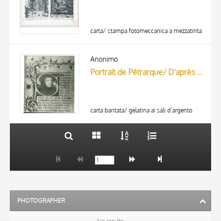
carta/ stampa fotomeccanica a mezzatinta
TITLE
AUTHOR
Anonimo
Portrait de Pétrarque/ D'après une miniature d'un manuscrit de sa bibliothèque. (Bibliothèque Nationale, Paris.)
ARTISTA
MATERIAL AND TECHNIQUE
10 RESULTS
DATE
20 RESULTS
carta baritata/ gelatina ai sali d’argento
PHOTOGRAPHER