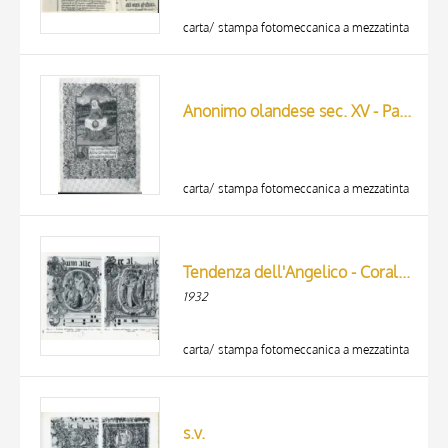
carta/ stampa fotomeccanica a mezzatinta
Anonimo olandese sec. XV - Paginia di un manoscritto miniato
carta/ stampa fotomeccanica a mezzatinta
Tendenza dell'Angelico - Corale 3 (1409) c. 22v - Cristo parla agli apostoli/ Tendenza dell'Angelico - Corale 3 (1409) c. 15 - Vocazione degli eletti
1932
carta/ stampa fotomeccanica a mezzatinta
s.v.