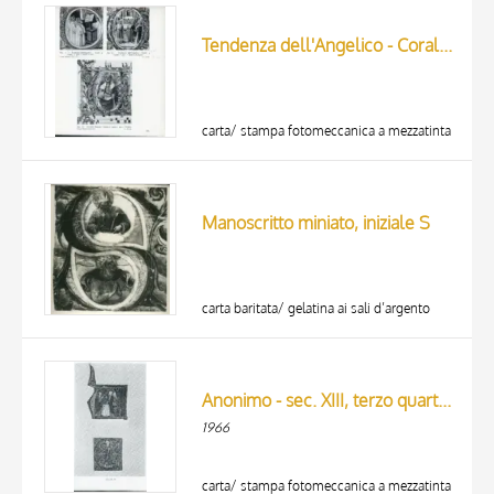
ARTISTA
MATERIAL AND TECHNIQUE
Tendenza dell'Angelico - Corale 3 (1409) c. 39v. - Frati a coro; Tendenza dell'Angelico - Corale 3 (1409) c. 55v. - Danza di David; Lorenzo Monaco - Corale 3 (1409) c. 44v. - Profeta
DATE
carta/ stampa fotomeccanica a mezzatinta
Manoscritto miniato, iniziale S
carta baritata/ gelatina ai sali d’argento
Anonimo - sec. XIII, terzo quarto - Iniziali da un corale inglese
1966
carta/ stampa fotomeccanica a mezzatinta