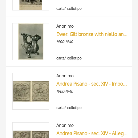
carta/ collotipo
Anonimo
Ewer. Gilt bronze with niello and silver. Mosan; early 13th century
1900-1940
carta/ collotipo
Anonimo
Andrea Pisano - sec. XIV - Imposizione del nome a san Giovanni Battista; Allegoria della Fede
1900-1940
carta/ collotipo
Anonimo
Andrea Pisano - sec. XIV - Allegoria della Speranza; Visitazione