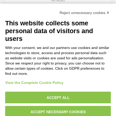
No results
Reject unnecessary cookies ✕
ARTIST
This website collects some
personal data of visitors and
TITLE
users
With your consent, we and our partners use cookies and similar
MATERIAL AND TECHNIQUE
technologies to store, access and process personal data such
as website visits or cookies are used for ads personalisation.
Since we respect your right to privacy, you can choose not to
CENTURY
allow certain types of cookies. Click on GDPR preferences to
find out more.
View the Complete Cookie Policy
AVVERTENZE LEGALI: IMMAGINI PUBBLICATE SUL SITO
Le immagini e le foto presenti in questo sito sono soggette alle norme sul
ACCEPT ALL
diritto d’autore, legge 22 aprile 1941 n. 633. I diritti degli autori, degli artisti e
dei fotografi che hanno realizzato le opere e le immagini, degli enti e delle
ACCEPT NECESSARY COOKIES
istituzioni che ne sono proprietari, sono riservati. Si vieta quindi la