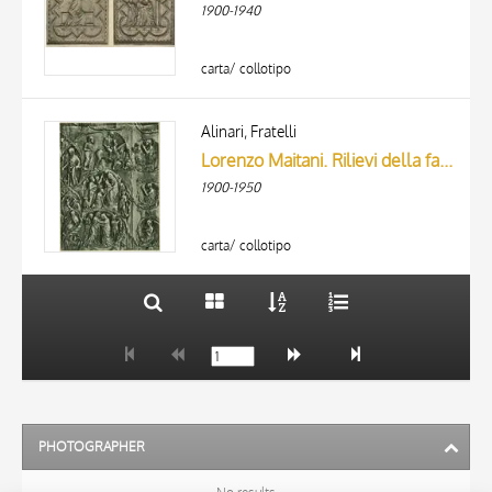
1900-1940
carta/ collotipo
TITLE
AUTHOR
Alinari, Fratelli
Lorenzo Maitani. Rilievi della facciata. Vita della Vergine. Orvieto, Duomo.
ARTISTA
1900-1950
MATERIAL AND TECHNIQUE
10 RESULTS
DATE
20 RESULTS
carta/ collotipo
PHOTOGRAPHER