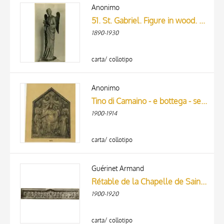
ARTISTA
Anonimo
MATERIAL AND TECHNIQUE
51. St. Gabriel. Figure in wood. Pisan; 14th Century. H. 6 ft. (183 cm) 7719-1861
DATE
1890-1930
carta/ collotipo
Anonimo
Tino di Camaino - e bottega - sec. XIV - Madonna con Bambino, san Francesco d'Assisi, santa Chiara, beata Sancia d'Aragona e angeli
1900-1914
carta/ collotipo
Guérinet Armand
Rétable de la Chapelle de Saint-Germer (Oise), XIIIe siécle
1900-1920
carta/ collotipo