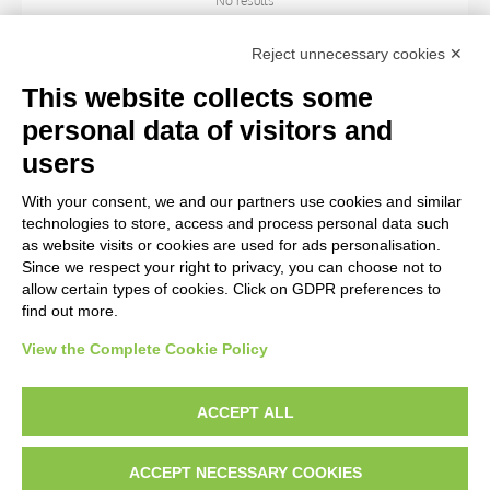
No results
Reject unnecessary cookies ✕
SUBJECT
This website collects some
personal data of visitors and
OBJECT
users
With your consent, we and our partners use cookies and similar
LOCATION
technologies to store, access and process personal data such
as website visits or cookies are used for ads personalisation.
Since we respect your right to privacy, you can choose not to
CENTURY
allow certain types of cookies. Click on GDPR preferences to
find out more.
View the Complete Cookie Policy
AVVERTENZE LEGALI: IMMAGINI PUBBLICATE SUL SITO
Le immagini e le foto presenti in questo sito sono soggette alle norme sul
ACCEPT ALL
diritto d’autore, legge 22 aprile 1941 n. 633. I diritti degli autori, degli artisti e
dei fotografi che hanno realizzato le opere e le immagini, degli enti e delle
ACCEPT NECESSARY COOKIES
istituzioni che ne sono proprietari, sono riservati. Si vieta quindi la