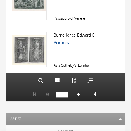
Passaggio di Venere
TITLE
AUTHOR
Burne-Jones, Edward C.
Pomona
OBJECT
LOCATION
10 RESULTS
DATE
20 RESULTS
Asta Sotheby's, Londra
ARTIST