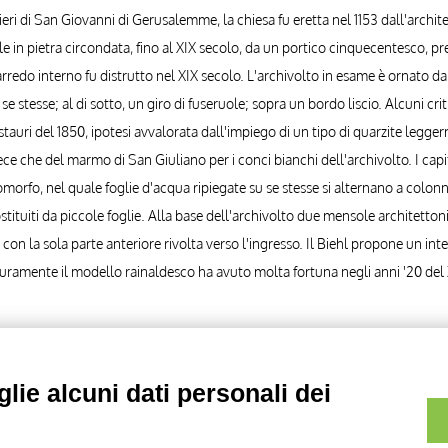
eri di San Giovanni di Gerusalemme, la chiesa fu eretta nel 1153 dall'archit
e in pietra circondata, fino al XIX secolo, da un portico cinquecentesco, p
rredo interno fu distrutto nel XIX secolo. L'archivolto in esame è ornato d
 se stesse; al di sotto, un giro di fuseruole; sopra un bordo liscio. Alcuni cri
estauri del 1850, ipotesi avvalorata dall'impiego di un tipo di quarzite legge
e che del marmo di San Giuliano per i conci bianchi dell'archivolto. I capit
orfo, nel quale foglie d'acqua ripiegate su se stesse si alternano a colonnine to
stituiti da piccole foglie. Alla base dell'archivolto due mensole architettoni
con la sola parte anteriore rivolta verso l'ingresso. Il Biehl propone un in
sicuramente il modello rainaldesco ha avuto molta fortuna negli anni '20 del X
artimento di Storia delle Arti , Pisa - San Sepolcro - portale, part.
lie alcuni dati personali dei
artimento di Storia delle Arti , Pisa - San Sepolcro - portale, part.