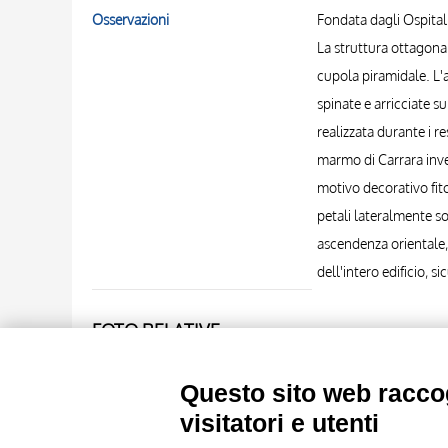
Osservazioni
Fondata dagli Ospitali
La struttura ottagonal
cupola piramidale. L'a
spinate e arricciate su
realizzata durante i r
marmo di Carrara invec
motivo decorativo fitom
petali lateralmente so
ascendenza orientale, 
dell'intero edificio, 
FOTO RELATIVE
Scheda foto
Università di Pisa. Dip
Questo sito web raccog
visitatori e utenti
Scheda foto
Università di Pisa. Dip