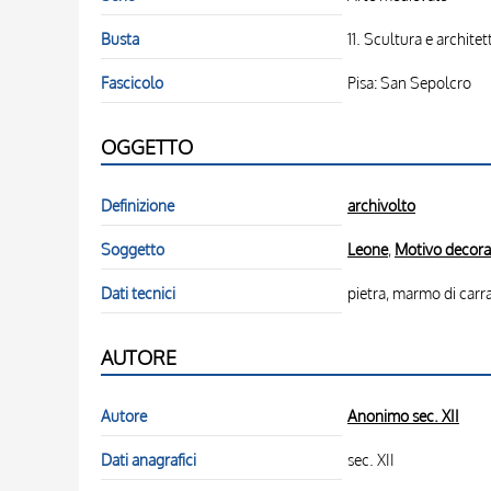
Busta
11. Scultura e archite
Fascicolo
Pisa: San Sepolcro
OGGETTO
Definizione
archivolto
Soggetto
Leone
,
Motivo decorat
Dati tecnici
pietra, marmo di carr
AUTORE
Autore
Anonimo sec. XII
Dati anagrafici
sec. XII