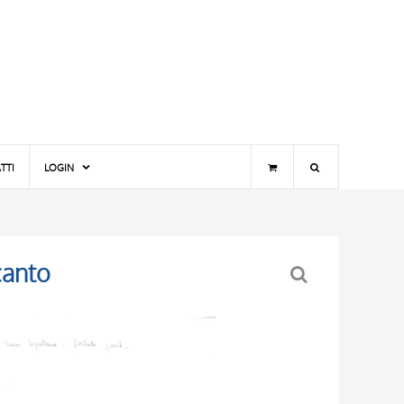
TTI
LOGIN
canto