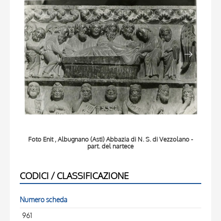
Foto Enit , Albugnano (Asti) Abbazia di N. S. di Vezzolano -
part. del nartece
A
CODICI / CLASSIFICAZIONE
Numero scheda
961