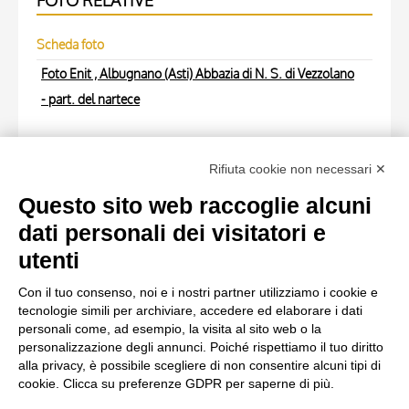
FOTO RELATIVE
Scheda foto
Foto Enit , Albugnano (Asti) Abbazia di N. S. di Vezzolano
- part. del nartece
Scheda foto
Rifiuta cookie non necessari ✕
Anonimo , Anonimo - sec. XII - Morte di Maria Vergine
Questo sito web raccoglie alcuni
Scheda foto
dati personali dei visitatori e
Anonimo , Anonimo - sec. XII - Morte di Maria Vergine
utenti
Con il tuo consenso, noi e i nostri partner utilizziamo i cookie e
Scheda foto
tecnologie simili per archiviare, accedere ed elaborare i dati
Foto Enit , Albugnano (Asti) Abbazia di N. S. di Vezzolano
personali come, ad esempio, la visita al sito web o la
personalizzazione degli annunci. Poiché rispettiamo il tuo diritto
- part. del nartece
alla privacy, è possibile scegliere di non consentire alcuni tipi di
cookie. Clicca su preferenze GDPR per saperne di più.