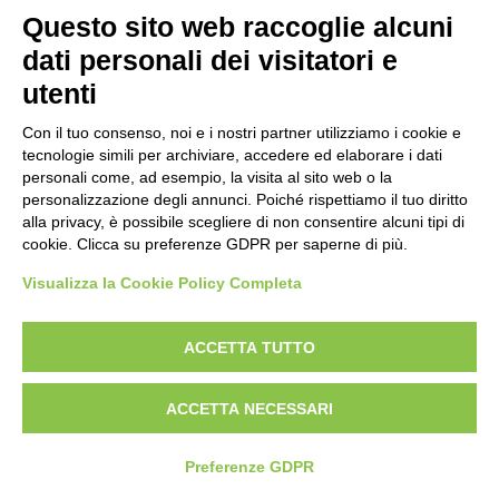
Scheda foto
Questo sito web raccoglie alcuni
Università di Pisa. Dipartimento di Storia delle Arti , Pisa -
dati personali dei visitatori e
San Michele degli Scalzi - capitello
utenti
Con il tuo consenso, noi e i nostri partner utilizziamo i cookie e
Scheda foto
tecnologie simili per archiviare, accedere ed elaborare i dati
Università di Pisa. Dipartimento di Storia delle Arti , Pisa -
personali come, ad esempio, la visita al sito web o la
personalizzazione degli annunci. Poiché rispettiamo il tuo diritto
San Michele degli Scalzi - capitello
alla privacy, è possibile scegliere di non consentire alcuni tipi di
cookie. Clicca su preferenze GDPR per saperne di più.
Visualizza la Cookie Policy Completa
AVVERTENZE LEGALI: IMMAGINI PUBBLICATE SUL SITO
Le immagini e le foto presenti in questo sito sono soggette alle norme sul
ACCETTA TUTTO
diritto d’autore, legge 22 aprile 1941 n. 633. I diritti degli autori, degli artisti e
dei fotografi che hanno realizzato le opere e le immagini, degli enti e delle
ACCETTA NECESSARI
istituzioni che ne sono proprietari, sono riservati. Si vieta quindi la
riproduzione con qualsiasi mezzo effettuata, anche per uso gratuito o
personale.
Preferenze GDPR
Italiano
English