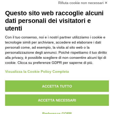
Rifiuta cookie non necessari ✕
Scheda foto
Questo sito web raccoglie alcuni
Anonimo , Troyon, Constant - sec. XIX - Marché e fête en
dati personali dei visitatori e
France , fronte
utenti
Con il tuo consenso, noi e i nostri partner utilizziamo i cookie e
Scheda foto
tecnologie simili per archiviare, accedere ed elaborare i dati
Anonimo , Troyon, Constant - sec. XIX - Marché e fête en
personali come, ad esempio, la visita al sito web o la
personalizzazione degli annunci. Poiché rispettiamo il tuo diritto
France , retro
alla privacy, è possibile scegliere di non consentire alcuni tipi di
cookie. Clicca su preferenze GDPR per saperne di più.
Visualizza la Cookie Policy Completa
AVVERTENZE LEGALI: IMMAGINI PUBBLICATE SUL SITO
Le immagini e le foto presenti in questo sito sono soggette alle norme sul
ACCETTA TUTTO
diritto d’autore, legge 22 aprile 1941 n. 633. I diritti degli autori, degli artisti e
dei fotografi che hanno realizzato le opere e le immagini, degli enti e delle
ACCETTA NECESSARI
istituzioni che ne sono proprietari, sono riservati. Si vieta quindi la
riproduzione con qualsiasi mezzo effettuata, anche per uso gratuito o
personale.
Preferenze GDPR