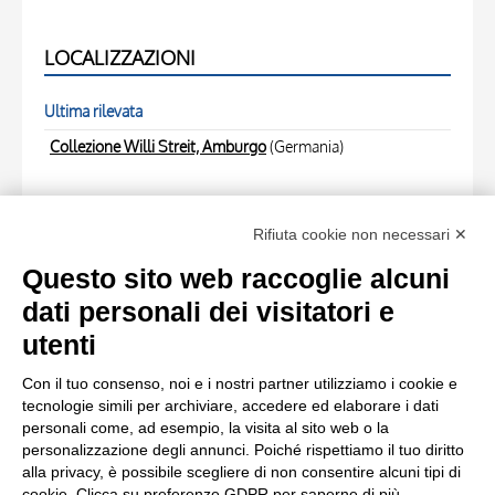
LOCALIZZAZIONI
Ultima rilevata
Collezione Willi Streit, Amburgo
(Germania)
FOTO RELATIVE
Rifiuta cookie non necessari ✕
Scheda foto
Questo sito web raccoglie alcuni
Anonimo , Matisse, Henri - sec. XX - La jétée à Collioure ,
dati personali dei visitatori e
fronte
utenti
Con il tuo consenso, noi e i nostri partner utilizziamo i cookie e
Scheda foto
tecnologie simili per archiviare, accedere ed elaborare i dati
Anonimo , Matisse, Henri - sec. XX - La jétée à Collioure ,
personali come, ad esempio, la visita al sito web o la
personalizzazione degli annunci. Poiché rispettiamo il tuo diritto
retro
alla privacy, è possibile scegliere di non consentire alcuni tipi di
cookie. Clicca su preferenze GDPR per saperne di più.