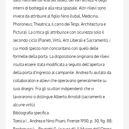
interni di bottega) e alla resa spaziale. Altri rilievi sono
invece da attribuire al figlio Nino (Iubal, Medicina,
Phoroneus, Theatrica, il carro dei Tespi, Architectura e
Pictura). La critica gli attribuisce con sicurezza solo il
secondo ciclo (Pianeti, Virtù, Arti Liberali e Sacramenti), i
cui modi spesso non concordano con quelli delle
formelle della porta. La disposizione originaria dei rilievi
risulta essere stata modificata a seguito dell'apertura
della porta d'ingresso al campanile. Andrea fu aiutato da
collaboratori e allievi che operavano generalmente su
suoi disegni. Fra gli scultori indipendenti che vi
lavorarono si distingue Alberto Arnoldi (sacramenti e
alcune virtù).
Bibliografia specifica:
Toesca I., Andrea e Nino Pisani, Firenze 1950, p. 30, fig. 88;
Becherucci L., Brunetti G. (a cura di), Il Museo dell'Opera