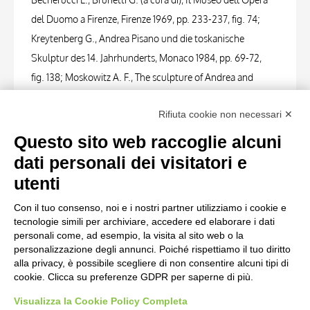
del Duomo a Firenze, Firenze 1969, pp. 233-237, fig. 74;
Kreytenberg G., Andrea Pisano und die toskanische
Skulptur des 14. Jahrhunderts, Monaco 1984, pp. 69-72,
fig. 138; Moskowitz A. F., The sculpture of Andrea and
Nino Pisano, Cambridge University 1986, fig. 66; AA. VV.,
Rifiuta cookie non necessari ✕
Il Museo dell'Opera del Duomo a Firenze, Firenze 2000,
pp. 83-85.
Questo sito web raccoglie alcuni
dati personali dei visitatori e
FOTO RELATIVE
utenti
Con il tuo consenso, noi e i nostri partner utilizziamo i cookie e
Scheda foto
tecnologie simili per archiviare, accedere ed elaborare i dati
Alinari, Fratelli , Firenze - Campanile della Cattedrale.
personali come, ad esempio, la visita al sito web o la
personalizzazione degli annunci. Poiché rispettiamo il tuo diritto
L'arte di Costruzione dei Carri. (Giotto e Andrea Pisano).
alla privacy, è possibile scegliere di non consentire alcuni tipi di
cookie. Clicca su preferenze GDPR per saperne di più.
Visualizza la Cookie Policy Completa