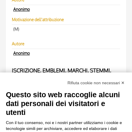
Anonimo
Motivazione dell'attribuzione
(M)
Autore
Anonimo
ISCRIZIONE, EMBLEMI, MARCHI, STEMMI,
TIMBRI
Rifiuta cookie non necessari ✕
Trascrizione
Questo sito web raccoglie alcuni
S.3628 San Gennaro (Lucca)
dati personali dei visitatori e
utenti
OPERA RIPRODOTTA
Con il tuo consenso, noi e i nostri partner utilizziamo i cookie e
tecnologie simili per archiviare, accedere ed elaborare i dati
Scheda opera