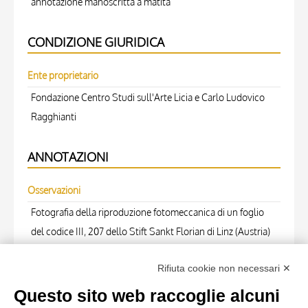
annotazione manoscritta a matita
CONDIZIONE GIURIDICA
Ente proprietario
Fondazione Centro Studi sull'Arte Licia e Carlo Ludovico
Ragghianti
ANNOTAZIONI
Osservazioni
Fotografia della riproduzione fotomeccanica di un foglio
del codice III, 207 dello Stift Sankt Florian di Linz (Austria)
pubblicata in Tietze H., Österreichische Buchmalerei der
Rifiuta cookie non necessari ✕
Gotik, in Die graphischen Künste, vol. 51 (1928), pp. 1-14: p.
9, Abb. 10.
Questo sito web raccoglie alcuni