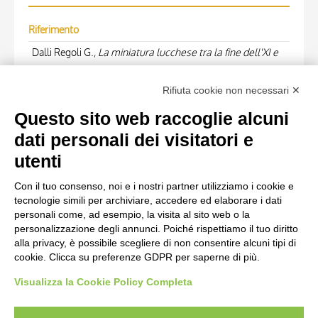
Riferimento
Dalli Regoli G.,
La miniatura lucchese tra la fine dell'XI e
gli inizi del XII secolo: forme di decorazione "umbro
Rifiuta cookie non necessari ✕
romana" e cultura grafica francese
, in
Romanico
padano, Romanico europeo
, 1982, p. 287, fig. 37
Questo sito web raccoglie alcuni
dati personali dei visitatori e
OPERA RIPRODOTTA
utenti
Con il tuo consenso, noi e i nostri partner utilizziamo i cookie e
Scheda opera
tecnologie simili per archiviare, accedere ed elaborare i dati
Anonimo italiano sec. XII, Iniziale E, Iniziale decorata,
personali come, ad esempio, la visita al sito web o la
personalizzazione degli annunci. Poiché rispettiamo il tuo diritto
Motivi decorativi fitomorfi
alla privacy, è possibile scegliere di non consentire alcuni tipi di
cookie. Clicca su preferenze GDPR per saperne di più.
Visualizza la Cookie Policy Completa
AVVERTENZE LEGALI: IMMAGINI PUBBLICATE SUL SITO
Le immagini e le foto presenti in questo sito sono soggette alle norme sul