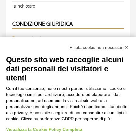
a inchiostro
CONDIZIONE GIURIDICA
Ente proprietario
Rifiuta cookie non necessari ✕
Fondazione Centro Studi sull'Arte Licia e Carlo Ludovico
Ragghianti
Questo sito web raccoglie alcuni
dati personali dei visitatori e
OPERA RIPRODOTTA
utenti
Con il tuo consenso, noi e i nostri partner utilizziamo i cookie e
Scheda opera
tecnologie simili per archiviare, accedere ed elaborare i dati
Anonimo italiano sec. XIV, Iniziale P, Iniziale decorata,
personali come, ad esempio, la visita al sito web o la
personalizzazione degli annunci. Poiché rispettiamo il tuo diritto
Motivi decorativi vegetali e zoomorfi
alla privacy, è possibile scegliere di non consentire alcuni tipi di
cookie. Clicca su preferenze GDPR per saperne di più.
Visualizza la Cookie Policy Completa
AVVERTENZE LEGALI: IMMAGINI PUBBLICATE SUL SITO