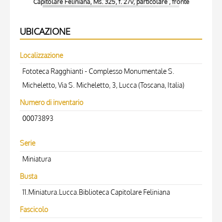
Capitolare Feliniana, Ms. 325, f. 27v, particolare , fronte
C
UBICAZIONE
Localizzazione
Fototeca Ragghianti - Complesso Monumentale S.
Micheletto, Via S. Micheletto, 3, Lucca (Toscana, Italia)
Numero di inventario
00073893
Serie
Miniatura
Busta
11.Miniatura.Lucca.Biblioteca Capitolare Feliniana
Fascicolo