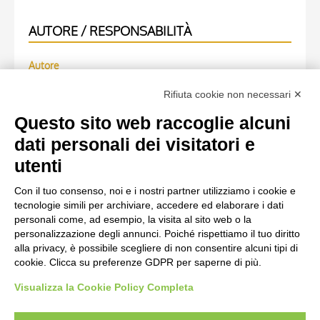
AUTORE / RESPONSABILITÀ
Autore
Anonimo
Rifiuta cookie non necessari ✕
Motivazione dell'attribuzione
Questo sito web raccoglie alcuni
(M)
dati personali dei visitatori e
utenti
OPERA RIPRODOTTA
Con il tuo consenso, noi e i nostri partner utilizziamo i cookie e
tecnologie simili per archiviare, accedere ed elaborare i dati
Scheda opera
personali come, ad esempio, la visita al sito web o la
personalizzazione degli annunci. Poiché rispettiamo il tuo diritto
Fisher, Alexander, Cofanetto in argento smaltato (lato)
alla privacy, è possibile scegliere di non consentire alcuni tipi di
cookie. Clicca su preferenze GDPR per saperne di più.
Visualizza la Cookie Policy Completa
AVVERTENZE LEGALI: IMMAGINI PUBBLICATE SUL SITO
Le immagini e le foto presenti in questo sito sono soggette alle norme sul