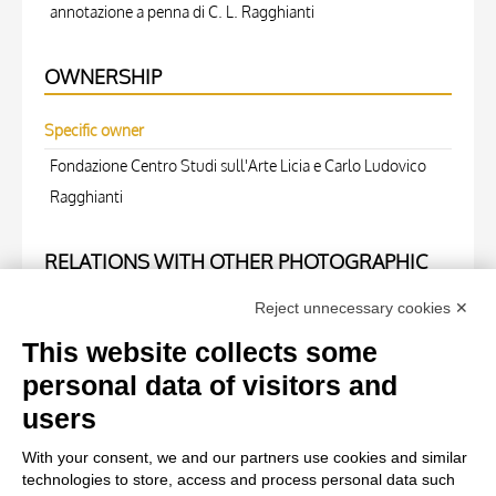
annotazione a penna di C. L. Ragghianti
OWNERSHIP
Specific owner
Fondazione Centro Studi sull'Arte Licia e Carlo Ludovico
Ragghianti
RELATIONS WITH OTHER PHOTOGRAPHIC
OBJECTS (NEGATIVE)
Reject unnecessary cookies ✕
Negative number
This website collects some
3933
personal data of visitors and
users
WORK OF ART
With your consent, we and our partners use cookies and similar
technologies to store, access and process personal data such
Work of art Entry