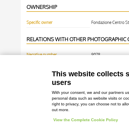
OWNERSHIP
Specific owner
Fondazione Centro Stu
RELATIONS WITH OTHER PHOTOGRAPHIC O
Negative number
9078
WORK OF ART
This website collects 
users
Work of art Entry
Anonimo sec. XIV, Inizi
With your consent, we and our partners us
personal data such as website visits or co
right to privacy, you can choose not to all
out more.
View the Complete Cookie Policy
Le immagini e le foto presenti in questo sito sono soggette alle norme 
delle istituzioni che ne sono prop