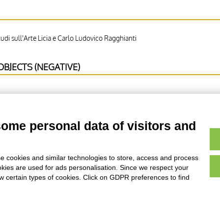
di sull'Arte Licia e Carlo Ludovico Ragghianti
BJECTS (NEGATIVE)
some personal data of visitors and
ale Q, Iniziale abitata, Figura maschile allo scrittoio, Iniziale A, Cornice co
e cookies and similar technologies to store, access and process
okies are used for ads personalisation. Since we respect your
ow certain types of cookies. Click on GDPR preferences to find
AVVERTENZE LEGALI: IMMAGINI PUBBLICATE SUL SITO
sul diritto d’autore, legge 22 aprile 1941 n. 633. I diritti degli autori, degli artisti e
rietari, sono riservati. Si vieta quindi la riproduzione con qualsiasi mezzo effettuata, 