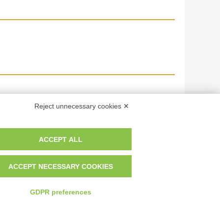
Reject unnecessary cookies ✕
ACCEPT ALL
n motivi decorativi fitomorfi
ACCEPT NECESSARY COOKIES
GDPR preferences
 dei fotografi che hanno realizzato le opere e le immagini, degli enti e
anche per uso gratuito o personale.