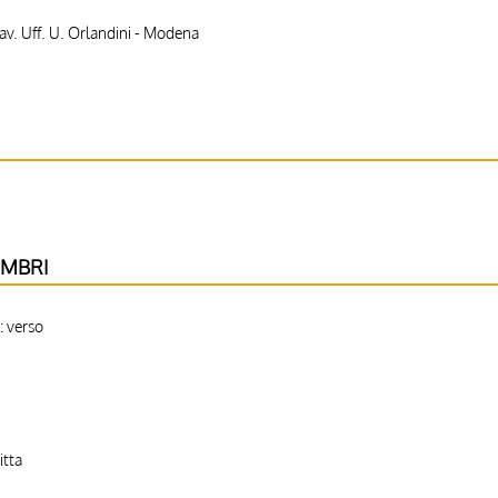
Cav. Uff. U. Orlandini - Modena
IMBRI
: verso
itta