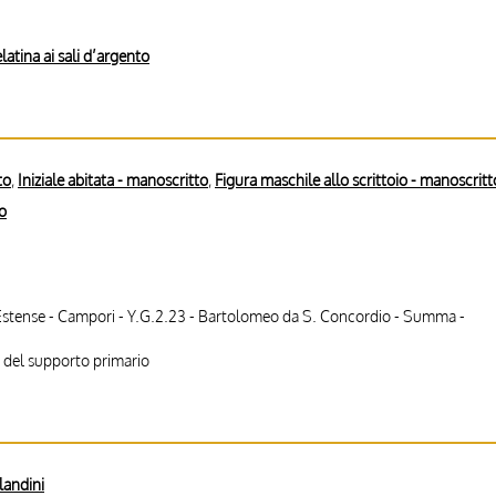
latina ai sali d’argento
to
,
Iniziale abitata - manoscritto
,
Figura maschile allo scrittoio - manoscritt
to
Estense - Campori - Y.G.2.23 - Bartolomeo da S. Concordio - Summa -
 del supporto primario
landini