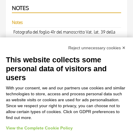
NOTES
Notes
Fotografia del foglio 41r del manoscritto Vat. lat. 39 della
Biblioteca Apostolica Vaticana, erroneamente indicato
Reject unnecessary cookies ✕
come Vat. lat. 32 nell'annotazione manoscritta sul verso.
This website collects some
WORK OF ART
personal data of visitors and
users
Work of art Entry
With your consent, we and our partners use cookies and similar
Anonimo sec. XIII, Iniziale Q, Iniziale istoriata, Iniziale F,
technologies to store, access and process personal data such
Iniziale decorata, Motivi decorativi fitomorfi, Annuncio a
as website visits or cookies are used for ads personalisation.
Since we respect your right to privacy, you can choose not to
san Zaccaria
allow certain types of cookies. Click on GDPR preferences to
find out more.
View the Complete Cookie Policy