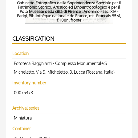
Gabinetto Fotografico della Soprintendenza Speciale per il
Gabi
Patrimonio Storico, Artistico ed Etnoantropologico e per il
Pat
Polo Museale della città di Firenze , Anonimo - sec. XIV -
Po
Parigi, Bibliothèque nationale de France, ms. Français 9561,
Pari
f. 188r , fronte
CLASSIFICATION
Location
Fototeca Ragghianti - Complesso Monumentale S.
Micheletto, Via S. Micheletto, 3, Lucca (Toscana, Italia)
Inventory number
00075478
Archival series
Miniatura
Container