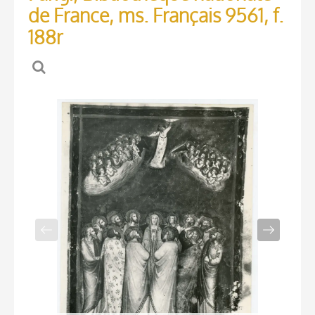
de France, ms. Français 9561, f.
188r