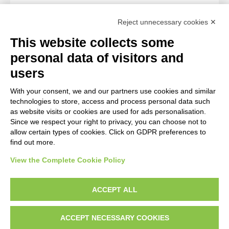
Notes
Reject unnecessary cookies ✕
Riproduzione del foglio 188r del manoscritto Français
This website collects some
9561 della Bibliothèque nationale de France.
personal data of visitors and
users
WORK OF ART
With your consent, we and our partners use cookies and similar
technologies to store, access and process personal data such
Work of art Entry
as website visits or cookies are used for ads personalisation.
Since we respect your right to privacy, you can choose not to
Anonimo sec. XIV, Ascensione
allow certain types of cookies. Click on GDPR preferences to
find out more.
View the Complete Cookie Policy
AVVERTENZE LEGALI: IMMAGINI PUBBLICATE SUL SITO
Le immagini e le foto presenti in questo sito sono soggette alle norme sul
ACCEPT ALL
diritto d’autore, legge 22 aprile 1941 n. 633. I diritti degli autori, degli artisti e
dei fotografi che hanno realizzato le opere e le immagini, degli enti e delle
ACCEPT NECESSARY COOKIES
istituzioni che ne sono proprietari, sono riservati. Si vieta quindi la