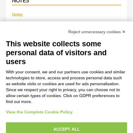
NOTES
Notes
Fotografia del foglio 36r del manoscritto Italien 119 della
Reject unnecessary cookies ✕
Bibliothèque nationale de France di Parigi
(Volgarizzamento della IV deca di Livio).
This website collects some
personal data of visitors and
WORK OF ART
users
With your consent, we and our partners use cookies and similar
Work of art Entry
technologies to store, access and process personal data such
Anonimo sec. XV, Iniziale T, Iniziale abitata, Due figure
as website visits or cookies are used for ads personalisation.
Since we respect your right to privacy, you can choose not to
femminili, Motivi decorativi fitomorfi
allow certain types of cookies. Click on GDPR preferences to
find out more.
View the Complete Cookie Policy
AVVERTENZE LEGALI: IMMAGINI PUBBLICATE SUL SITO
Le immagini e le foto presenti in questo sito sono soggette alle norme sul
ACCEPT ALL
diritto d’autore, legge 22 aprile 1941 n. 633. I diritti degli autori, degli artisti e