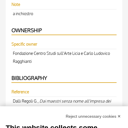
Note
a inchiostro
OWNERSHIP
Specific owner
Fondazione Centro Studi sull'Arte Licia e Carlo Ludovico
Ragghianti
BIBLIOGRAPHY
Reference
Dalli Regoli G.,
Dai maestri senza nome all'impresa dei
Guidi. Contributi per lo studio della scultura medievale
Reject unnecessary cookies ✕
a Lucca
, 1986, p. 27, fig. 16
This website collects some