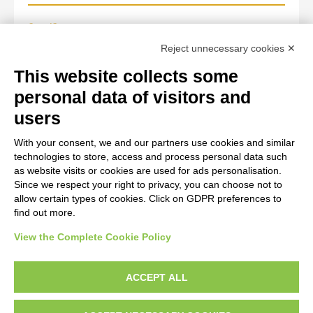
Specific owner
Reject unnecessary cookies ✕
Fondazione Centro Studi sull'Arte Licia e Carlo Ludovico
Ragghianti
This website collects some
personal data of visitors and
WORK OF ART
users
With your consent, we and our partners use cookies and similar
Work of art Entry
technologies to store, access and process personal data such
Anonimo italiano sec. XII, Iniziale I, Iniziale figurata, Figura
as website visits or cookies are used for ads personalisation.
Since we respect your right to privacy, you can choose not to
maschile
allow certain types of cookies. Click on GDPR preferences to
find out more.
View the Complete Cookie Policy
AVVERTENZE LEGALI: IMMAGINI PUBBLICATE SUL SITO
Le immagini e le foto presenti in questo sito sono soggette alle norme sul
ACCEPT ALL
diritto d’autore, legge 22 aprile 1941 n. 633. I diritti degli autori, degli artisti e
dei fotografi che hanno realizzato le opere e le immagini, degli enti e delle