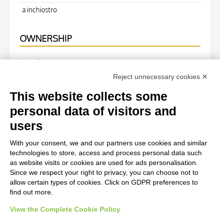
a inchiostro
OWNERSHIP
Specific owner
Reject unnecessary cookies ✕
Fondazione Centro Studi sull'Arte Licia e Carlo Ludovico
Ragghianti
This website collects some
personal data of visitors and
WORK OF ART
users
With your consent, we and our partners use cookies and similar
Work of art Entry
technologies to store, access and process personal data such
Anonimo italiano sec. XIV, Iniziale Q, Iniziale figurata,
as website visits or cookies are used for ads personalisation.
Since we respect your right to privacy, you can choose not to
Motivo decorativo con animali fantastici
allow certain types of cookies. Click on GDPR preferences to
find out more.
View the Complete Cookie Policy
AVVERTENZE LEGALI: IMMAGINI PUBBLICATE SUL SITO