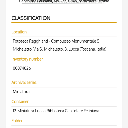
Capitolare Feliniana, Ms. 233, f. 90v, particolare , fronte
C
CLASSIFICATION
Location
Fototeca Ragghianti - Complesso Monumentale S.
Micheletto, Via S. Micheletto, 3, Lucca (Toscana, Italia)
Inventory number
00074026
Archival series
Miniatura
Container
12.Miniatura.Lucca.Biblioteca Capitolare Feliniana
Folder