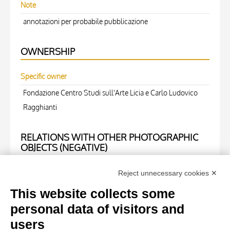
Note
annotazioni per probabile pubblicazione
OWNERSHIP
Specific owner
Fondazione Centro Studi sull'Arte Licia e Carlo Ludovico
Ragghianti
RELATIONS WITH OTHER PHOTOGRAPHIC
OBJECTS (NEGATIVE)
Negative number
Reject unnecessary cookies ✕
2445
This website collects some
personal data of visitors and
WORK OF ART
users