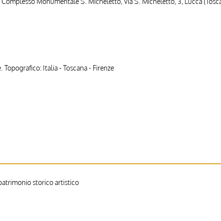
 Complesso Monumentale S. Micheletto, Via S. Micheletto, 3, Lucca (Toscan
 Topografico: Italia - Toscana - Firenze
trimonio storico artistico