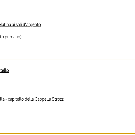
latina ai sali d’argento
to primario)
itello
la - capitello della Cappella Strozzi