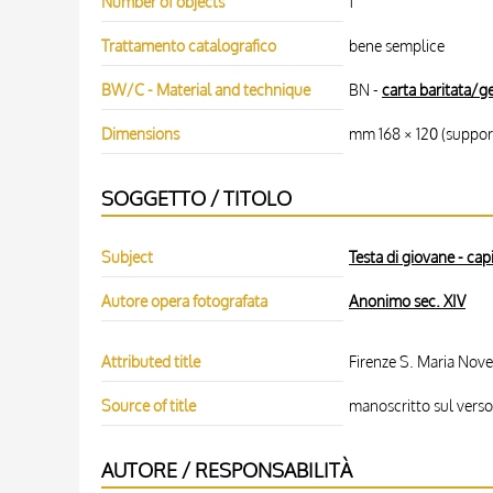
Number of objects
1
Trattamento catalografico
bene semplice
BW/C - Material and technique
BN -
carta baritata/ge
Dimensions
mm 168 × 120 (suppor
SOGGETTO / TITOLO
Subject
Testa di giovane - cap
Autore opera fotografata
Anonimo sec. XIV
Attributed title
Firenze S. Maria Novel
Source of title
manoscritto sul verso
AUTORE / RESPONSABILITÀ