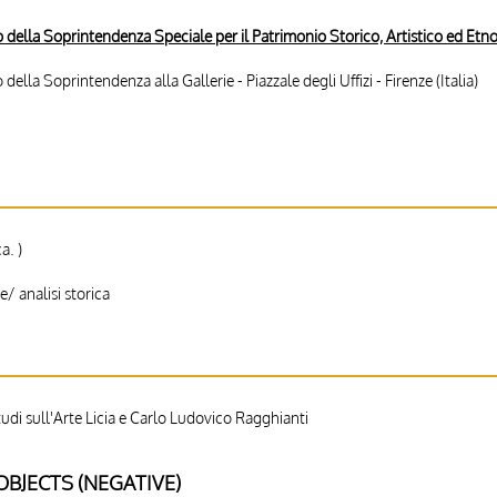
 della Soprintendenza Speciale per il Patrimonio Storico, Artistico ed Etnoa
ella Soprintendenza alla Gallerie - Piazzale degli Uffizi - Firenze (Italia)
a. )
e/ analisi storica
di sull'Arte Licia e Carlo Ludovico Ragghianti
BJECTS (NEGATIVE)