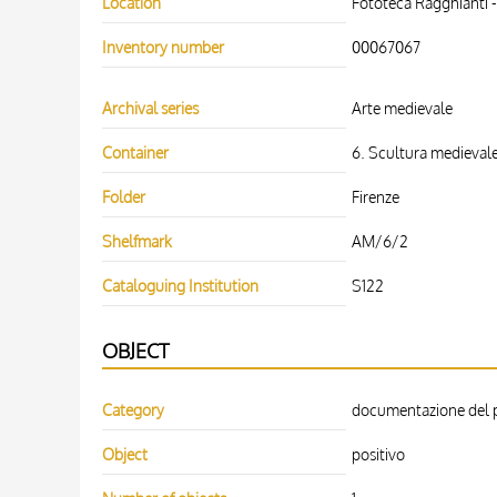
Location
Fototeca Ragghianti -
Inventory number
00067067
Archival series
Arte medievale
Container
6. Scultura medievale.
Folder
Firenze
Shelfmark
AM/6/2
Cataloguing Institution
S122
OBJECT
Category
documentazione del pa
Object
positivo