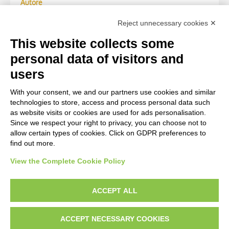
Autore
Anonimo
Reject unnecessary cookies ✕
Reason for attribution
This website collects some
(M)
personal data of visitors and
users
WORK OF ART
With your consent, we and our partners use cookies and similar
technologies to store, access and process personal data such
Work of art Entry
as website visits or cookies are used for ads personalisation.
Since we respect your right to privacy, you can choose not to
Turner, Joseph Mallord William, Fiume
allow certain types of cookies. Click on GDPR preferences to
find out more.
View the Complete Cookie Policy
AVVERTENZE LEGALI: IMMAGINI PUBBLICATE SUL SITO
Le immagini e le foto presenti in questo sito sono soggette alle norme sul
ACCEPT ALL
diritto d’autore, legge 22 aprile 1941 n. 633. I diritti degli autori, degli artisti e
dei fotografi che hanno realizzato le opere e le immagini, degli enti e delle
ACCEPT NECESSARY COOKIES
istituzioni che ne sono proprietari, sono riservati. Si vieta quindi la