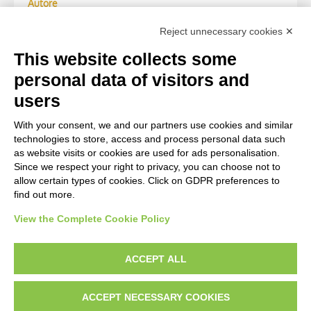
Autore
Anonimo
Reject unnecessary cookies ✕
Reason for attribution
This website collects some
(M)
personal data of visitors and
users
WORK OF ART
With your consent, we and our partners use cookies and similar
technologies to store, access and process personal data such
Work of art Entry
as website visits or cookies are used for ads personalisation.
Since we respect your right to privacy, you can choose not to
Turner, Joseph Mallord William, Dover Harbour
allow certain types of cookies. Click on GDPR preferences to
find out more.
View the Complete Cookie Policy
AVVERTENZE LEGALI: IMMAGINI PUBBLICATE SUL SITO
Le immagini e le foto presenti in questo sito sono soggette alle norme sul
ACCEPT ALL
diritto d’autore, legge 22 aprile 1941 n. 633. I diritti degli autori, degli artisti e
dei fotografi che hanno realizzato le opere e le immagini, degli enti e delle
ACCEPT NECESSARY COOKIES
istituzioni che ne sono proprietari, sono riservati. Si vieta quindi la