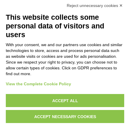
Specific owner
Reject unnecessary cookies ✕
Fondazione Centro Studi sull'Arte Licia e Carlo Ludovico
This website collects some
Ragghianti
personal data of visitors and
users
WORK OF ART
With your consent, we and our partners use cookies and similar
technologies to store, access and process personal data such
Work of art Entry
as website visits or cookies are used for ads personalisation.
Since we respect your right to privacy, you can choose not to
Anonimo aretino sec. XIV, Eucaristia
allow certain types of cookies. Click on GDPR preferences to
find out more.
View the Complete Cookie Policy
AVVERTENZE LEGALI: IMMAGINI PUBBLICATE SUL SITO
Le immagini e le foto presenti in questo sito sono soggette alle norme sul
ACCEPT ALL
diritto d’autore, legge 22 aprile 1941 n. 633. I diritti degli autori, degli artisti e
dei fotografi che hanno realizzato le opere e le immagini, degli enti e delle
ACCEPT NECESSARY COOKIES
istituzioni che ne sono proprietari, sono riservati. Si vieta quindi la
riproduzione con qualsiasi mezzo effettuata, anche per uso gratuito o