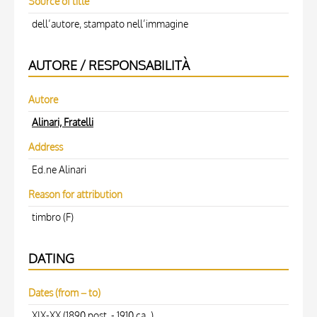
Source of title
dell’autore, stampato nell’immagine
AUTORE / RESPONSABILITÀ
Autore
Alinari, Fratelli
Address
Ed.ne Alinari
Reason for attribution
timbro (F)
DATING
Dates (from – to)
XIX-XX (1890 post - 1910 ca. )