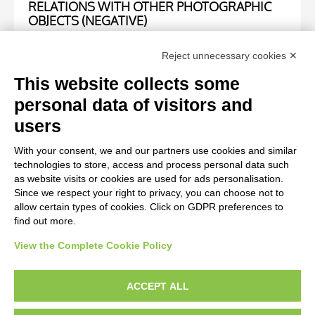
RELATIONS WITH OTHER PHOTOGRAPHIC
OBJECTS (NEGATIVE)
Negative number
Reject unnecessary cookies ✕
9744
This website collects some
personal data of visitors and
WORK OF ART
users
With your consent, we and our partners use cookies and similar
Work of art Entry
technologies to store, access and process personal data such
Anonimo sec. XIV, Madonna con Bambino che tiene in
as website visits or cookies are used for ads personalisation.
Since we respect your right to privacy, you can choose not to
mano un uccello
allow certain types of cookies. Click on GDPR preferences to
find out more.
View the Complete Cookie Policy
AVVERTENZE LEGALI: IMMAGINI PUBBLICATE SUL SITO
Le immagini e le foto presenti in questo sito sono soggette alle norme sul
ACCEPT ALL
diritto d’autore, legge 22 aprile 1941 n. 633. I diritti degli autori, degli artisti e
dei fotografi che hanno realizzato le opere e le immagini, degli enti e delle