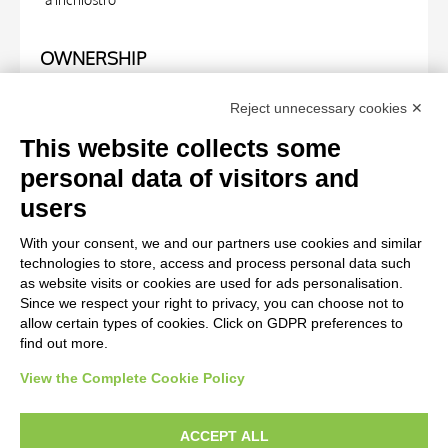
OWNERSHIP
Specific owner
Reject unnecessary cookies ✕
Fondazione Centro Studi sull'Arte Licia e Carlo Ludovico
This website collects some
Ragghianti
personal data of visitors and
users
WORK OF ART
With your consent, we and our partners use cookies and similar
technologies to store, access and process personal data such
Work of art Entry
as website visits or cookies are used for ads personalisation.
Since we respect your right to privacy, you can choose not to
Arnoldi Alberto, Madonna con Bambino
allow certain types of cookies. Click on GDPR preferences to
find out more.
View the Complete Cookie Policy
AVVERTENZE LEGALI: IMMAGINI PUBBLICATE SUL SITO
Le immagini e le foto presenti in questo sito sono soggette alle norme sul
ACCEPT ALL
diritto d’autore, legge 22 aprile 1941 n. 633. I diritti degli autori, degli artisti e