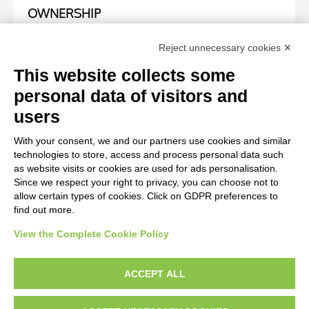
OWNERSHIP
Specific owner
Reject unnecessary cookies ✕
Fondazione Centro Studi sull'Arte Licia e Carlo Ludovico
This website collects some
Ragghianti
personal data of visitors and
users
WORK OF ART
With your consent, we and our partners use cookies and similar
technologies to store, access and process personal data such
Work of art Entry
as website visits or cookies are used for ads personalisation.
Since we respect your right to privacy, you can choose not to
Arnoldi Alberto, Madonna con Bambino
allow certain types of cookies. Click on GDPR preferences to
find out more.
View the Complete Cookie Policy
AVVERTENZE LEGALI: IMMAGINI PUBBLICATE SUL SITO
Le immagini e le foto presenti in questo sito sono soggette alle norme sul
ACCEPT ALL
diritto d’autore, legge 22 aprile 1941 n. 633. I diritti degli autori, degli artisti e
dei fotografi che hanno realizzato le opere e le immagini, degli enti e delle