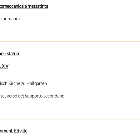
tomeccanica a mezzatinta
o primario)
 - statua
 XIV
isch Kirche zu Hallgarten
 sul verso del supporto secondario
mühl, Eltville