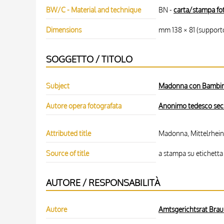
BW/C - Material and technique
BN -
carta/stampa fo
Dimensions
mm 138 × 81 (support
SOGGETTO / TITOLO
Subject
Madonna con Bambino
Autore opera fotografata
Anonimo tedesco sec.
Attributed title
Madonna, Mittelrhein
Source of title
a stampa su etichetta
AUTORE / RESPONSABILITÀ
Autore
Amtsgerichtsrat Braun