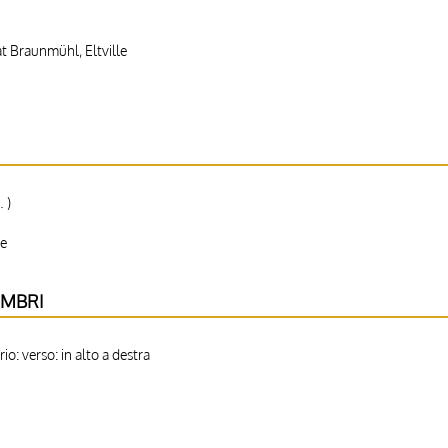
t Braunmühl, Eltville
 )
le
IMBRI
o: verso: in alto a destra