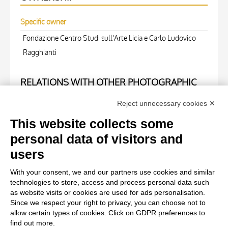
Specific owner
Fondazione Centro Studi sull'Arte Licia e Carlo Ludovico
Ragghianti
RELATIONS WITH OTHER PHOTOGRAPHIC
OBJECTS (NEGATIVE)
Reject unnecessary cookies ✕
Negative number
This website collects some
51623
personal data of visitors and
users
WORK OF ART
With your consent, we and our partners use cookies and similar
technologies to store, access and process personal data such
Work of art Entry
as website visits or cookies are used for ads personalisation.
Since we respect your right to privacy, you can choose not to
Anonimo sec. XV, Angelo annunciante
allow certain types of cookies. Click on GDPR preferences to
find out more.