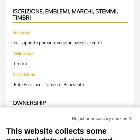
ISCRIZIONE, EMBLEMI, MARCHI, STEMMI,
TIMBRI
Posizione
sul supporto primario: verso: in basso al centro
Definizione
timbro
Trascrizione
Ente Prov. per il Turismo - Benevento
OWNERSHIP
Specific owner
Reject unnecessary cookies ✕
Fondazione Centro Studi sull'Arte Licia e Carlo Ludovico
This website collects some
Ragghianti