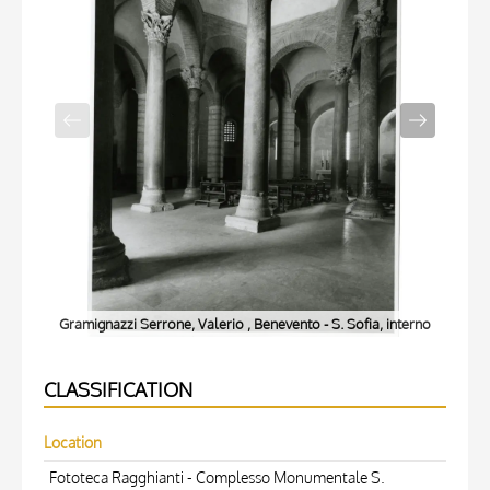
Gramignazzi Serrone, Valerio , Benevento - S. Sofia, interno
Gram
CLASSIFICATION
Location
Fototeca Ragghianti - Complesso Monumentale S.