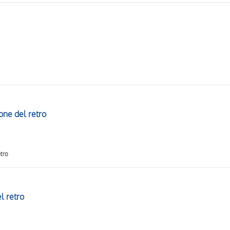
one del retro
etro
el retro