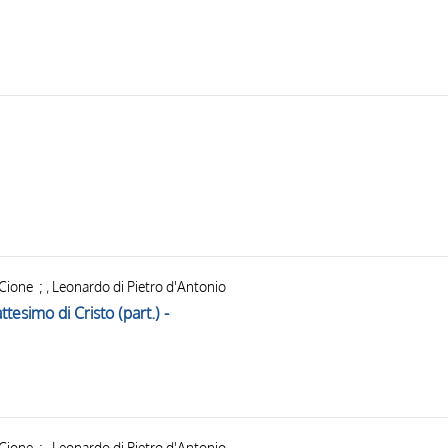
 Cione ; , Leonardo di Pietro d'Antonio
ttesimo di Cristo (part.) -
 Cione ; , Leonardo di Pietro d'Antonio