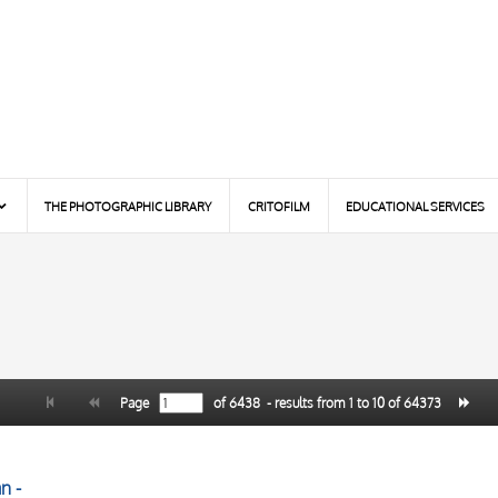
THE PHOTOGRAPHIC LIBRARY
CRITOFILM
EDUCATIONAL SERVICES
Page
of
6438
- results from
1
to
10
of
64373
n -