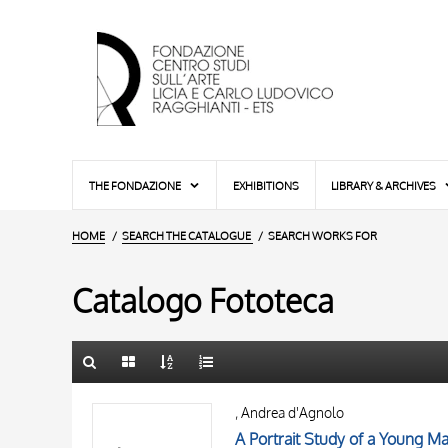
THE FONDAZIONE
EXHIBITIONS
LIBRARY & ARCHIVES
HOME
SEARCH THE CATALOGUE
SEARCH WORKS FOR
Catalogo Fototeca
TITLE
10 RESULTS
, Andrea d'Agnolo
AUTHOR
20 RESULTS
A Portrait Study of a Young Ma