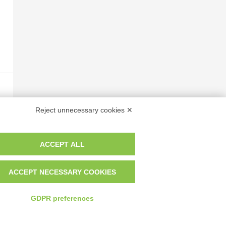
Reject unnecessary cookies ✕
ACCEPT ALL
ACCEPT NECESSARY COOKIES
GDPR preferences
 dei fotografi che hanno realizzato le opere e le immagini, degli enti e
anche per uso gratuito o personale.