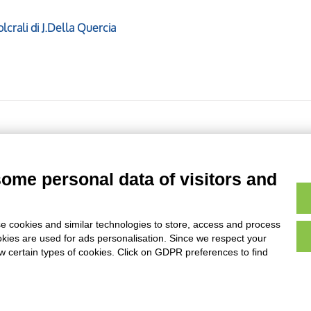
olcrali di J.Della Quercia
ia del carretto
some personal data of visitors and
e cookies and similar technologies to store, access and process
Page
of
6438
- results from
11
to
20
of
64373
okies are used for ads personalisation. Since we respect your
ow certain types of cookies. Click on GDPR preferences to find
AVVERTENZE LEGALI: IMMAGINI PUBBLICATE SUL SITO
sul diritto d’autore, legge 22 aprile 1941 n. 633. I diritti degli autori, degli artisti e
rietari, sono riservati. Si vieta quindi la riproduzione con qualsiasi mezzo effettuata, 