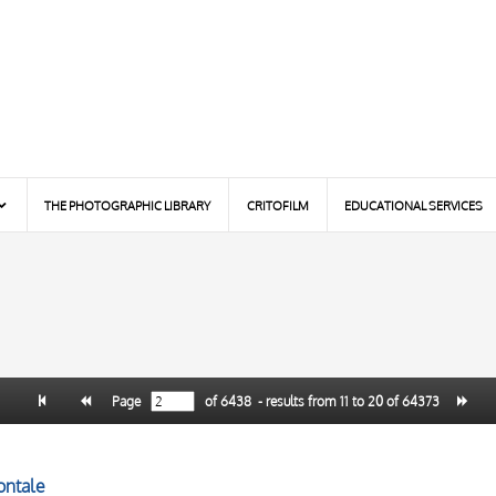
THE PHOTOGRAPHIC LIBRARY
CRITOFILM
EDUCATIONAL SERVICES
Page
of
6438
- results from
11
to
20
of
64373
rontale