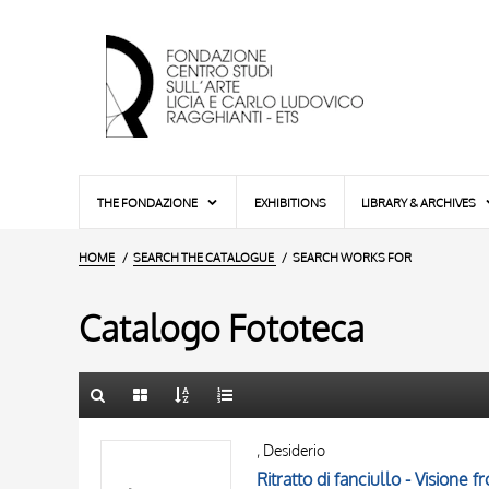
THE FONDAZIONE
EXHIBITIONS
LIBRARY & ARCHIVES
HOME
SEARCH THE CATALOGUE
SEARCH WORKS FOR
Catalogo Fototeca
TITLE
10 RESULTS
, Desiderio
AUTHOR
20 RESULTS
Ritratto di fanciullo - Visione f