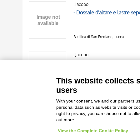
, Jacopo
- Dossale d'altare e lastre sep
Basilica di San Frediano, Lucca
TITLE
AUTHOR
, Jacopo
- Cattedrale di S. Martino, Ilar
OBJECT
LOCATION
10 RESULTS
This website collects 
DATE
20 RESULTS
Cattedrale di San Martino, Lucca
users
With your consent, we and our partners us
personal data such as website visits or co
right to privacy, you can choose not to all
out more.
View the Complete Cookie Policy
Le immagini e le foto presenti in questo sito sono soggette alle norme 
delle istituzioni che ne sono prop